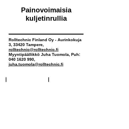
Painovoimaisia
kuljetinrullia
Rolltechnic Finland Oy - Aurinkokuja
3, 33420 Tampere,
rolltechnic@rolltechnic.fi
Myyntipäällikkö Juha Tuomola, Puh:
040 1620 990
,
j
uha.tuomola@rolltechnic.fi
Kuljetinrulla muovia
Kuljetinrulla terästä