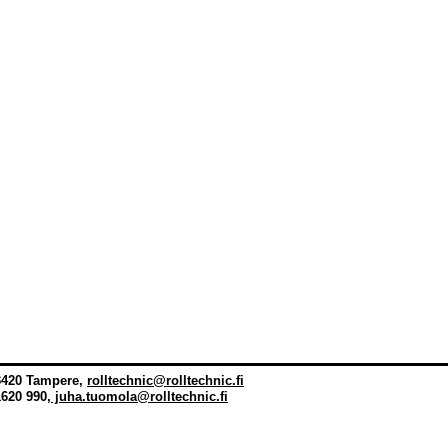
00
ja
33420 Tampere,
rolltechnic@rolltechnic.fi
620 990,
j
uha.tuomola@rolltechnic.fi