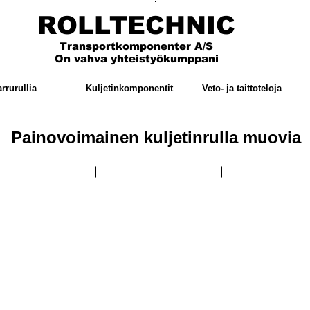
ROLLTECHNIC
Transportkomponenter A/S
On vahva yhteistyökumppani
arrurullia
Kuljetinkomponentit
Veto- ja taittoteloja
Painovoimainen kuljetinrulla muovia
00
Malli 150
Malli 151
Rullan
Rullan
ja
halkaisija
halkaisija
Ø:
Ø:
50,
50,
63,
63,
90
90
N/rulle.:
N/rulle.:
400
400