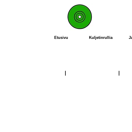
Etusivu
Kuljetinrullia
J
Malli 50
Malli 1
Rullan
Rullan
halkaisija
halkaisi
Ø:
Ø:
16,
50,
20,
63
30,
N/rulla.:
40
240
N/rulla.:
60
-
140