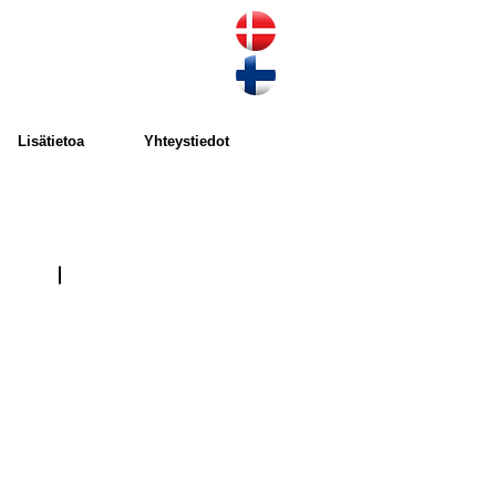
Lisätietoa
Yhteystiedot
Malli 152
Rullan
halkaisija
Ø:
50
N/rulle.:
400