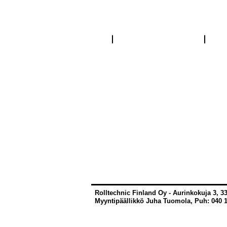
Malli 300
Malli 4
Rullan
Rullan
halkaisija
halkaisi
Ø:
Ø:
50,
90
63,
N/rulle.:
90
3.600
N/rulle.:
2.400
Rolltechnic Finland Oy - Aurinkokuja 3, 
Myyntipäällikkö Juha Tuomola, Puh: 040 1