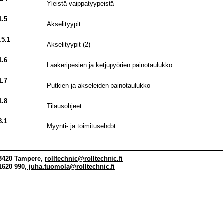
Yleistä vaippatyypeistä
1.5
Akselityypit
.5.1
Akselityypit (2)
1.6
Laakeripesien ja ketjupyörien painotaulukko
1.7
Putkien ja akseleiden painotaulukko
1.8
Tilausohjeet
8.1
Myynti- ja toimitusehdot
33420 Tampere,
rolltechnic@rolltechnic.fi
1620 990,
j
uha.tuomola@rolltechnic.fi