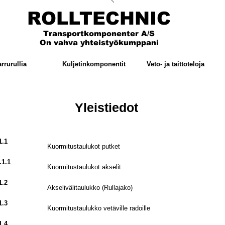
ROLLTECHNIC
Transportkomponenter A/S
On vahva yhteistyökumppani
arrurullia
Kuljetinkomponentit
Veto- ja taittoteloja
Yleistiedot
1.1
Kuormitustaulukot putket
.1.1
Kuormitustaulukot akselit
1.2
Akselivälitaulukko (Rullajako)
1.3
Kuormitustaulukko vetäville radoille
1.4