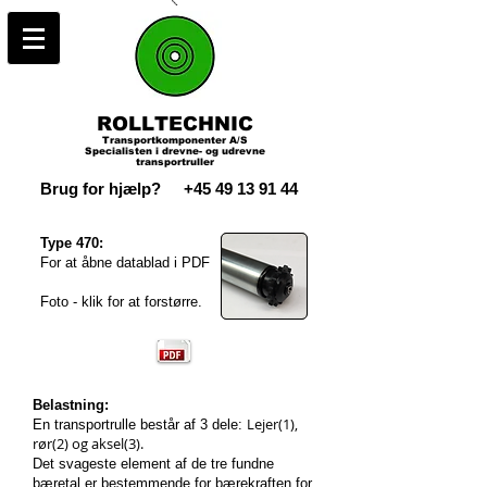
ROLLTECHNIC
Transportkomponenter A/S
Specialisten i drevne- og udrevne
transportruller
Brug for hjælp?
+45 49 13 91 44
Type 470:
For at åbne datablad i PDF
Foto - klik for at forstørre.
Belastning:
Lejer(1),
En transportrulle består af 3 dele:
rør(2) og aksel(3).
Det svageste element af de tre fundne
bæretal er bestemmende for bærekraften for