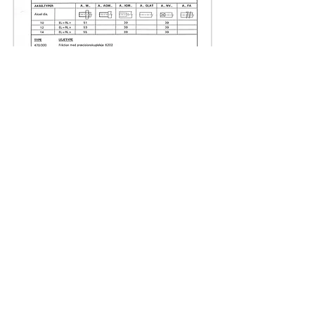
Beregning af banelængde side 1.3:
Bestillingsvejledning:
Se hvordan vores bestillingsnumre
sammensættes
For at åbne bestillingsvejledning i PDF