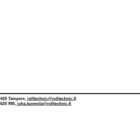
ihnaura
33420 Tampere,
rolltechnic@rolltechnic.fi
620 990,
j
uha.tuomola@rolltechnic.fi