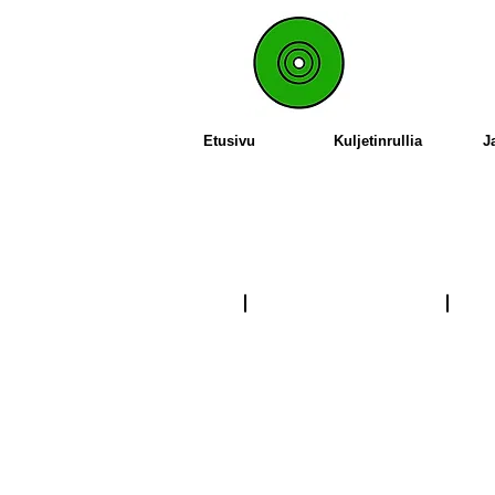
Etusivu
Kuljetinrullia
J
3/8" x 7/32"
1/2" x 