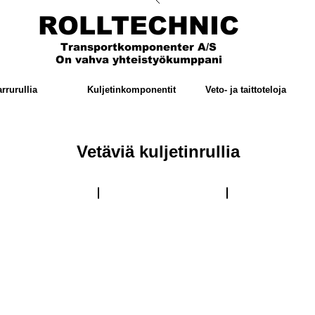
ROLLTECHNIC
Transportkomponenter A/S
On vahva yhteistyökumppani
arrurullia
Kuljetinkomponentit
Veto- ja taittoteloja
Vetäviä kuljetinrullia
5/16"
5/8" x 3/8"
3/4" x 7/16"