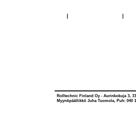
Hammashihnapyörä
Pyöröh
Rolltechnic Finland Oy - Aurinkokuja 3, 
Myyntipäällikkö Juha Tuomola, Puh: 040 1