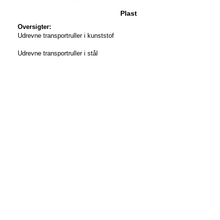
Plast
Oversigter:
Udrevne transportruller i kunststof
Udrevne transportruller i stål
Koniske Transportruller
Stål
Koniske