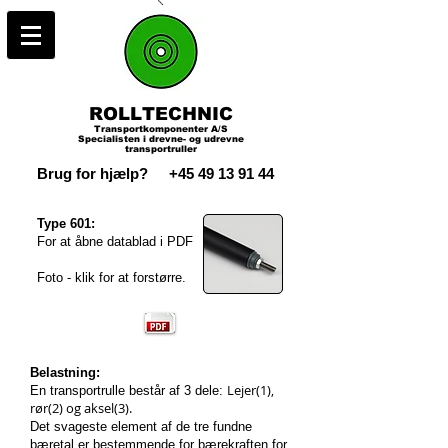
ROLLTECHNIC
Transportkomponenter A/S
Specialisten i drevne- og udrevne
transportruller
Brug for hjælp?
+45 49 13 91 44
Type 601:
For at åbne datablad i PDF
Foto - klik for at forstørre.
Belastning:
Lejer(1),
En transportrulle består af 3 dele:
rør(2) og aksel(3).
Det svageste element af de tre fundne
bæretal er bestemmende for bærekraften for