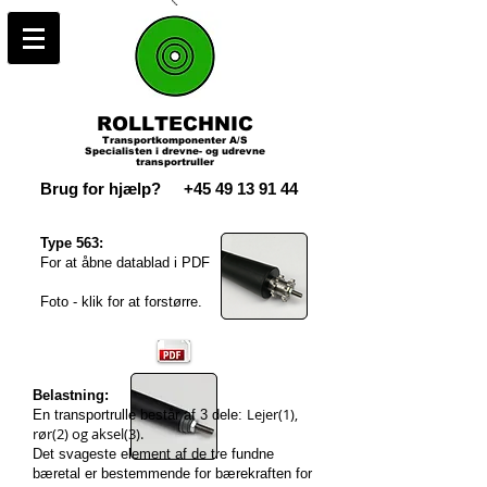
ROLLTECHNIC
Transportkomponenter A/S
Specialisten i drevne- og udrevne
transportruller
Brug for hjælp?
+45 49 13 91 44
Type 563:
For at åbne datablad i PDF
Foto - klik for at forstørre.
Belastning:
Lejer(1),
En transportrulle består af 3 dele:
rør(2) og aksel(3).
Det svageste element af de tre fundne
bæretal er bestemmende for bærekraften for