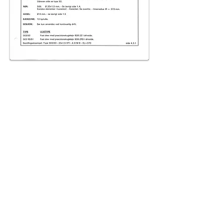
Center afstand mellem rullerne side 1.2:
Bestillingsvejledning:
Se hvordan vores bestillingsnumre
sammensættes
For at åbne bestillingsvejledning i PDF
Oversigter: