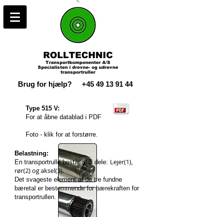
ROLLTECHNIC
Transportkomponenter A/S
Specialisten i drevne- og udrevne
transportruller
Brug for hjælp?
+45 49 13 91 44
Type 515 V:
For at åbne datablad i PDF
Foto - klik for at forstørre.
Belastning:
Lejer(1),
En transportrulle består af 3 dele:
rør(2) og aksel(3).
Det svageste element af de tre fundne
bæretal er bestemmende for bærekraften for
transportrullen.