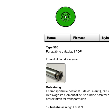
Home
Firmaet
Nyh
Type 506:
For at åbne datablad i PDF
Foto - klik for at forstørre.
Belastning:
Lejer(1), rør(
En transportrulle består af 3 dele:
Det svageste element af de tre fundne bæretal
bærekraften for transportrullen.
1 - Rullebelastning: 1.000 N