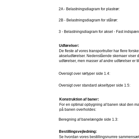
2A - Belastningsdiagram for plastrør:
2B - Belastningsdiagram for stålrør:
3 - Belastningsdiagram for aksel - Fast indspæn
Udførelser:
De fleste af vores transportruller har flere forske
akseludførelser. Nedenstående skemaer viser 
udførelser, men masser af andre udførelser er 
Oversigt over rørtyper side 1.4:
Oversigt over standard akseltyper side 1.5:
Konstruktion af baner:
For en optimal opbygning af banen skal den m
på banen overholdes:
Beregning af banelængde side 1.3:
Bestillingsvejledning:
Se hvordan vores bestillingsnumre sammensæt