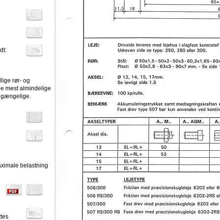
dt:
llige rør- og
de mest almindelige
tilgængelige.
aximale belastning
tes