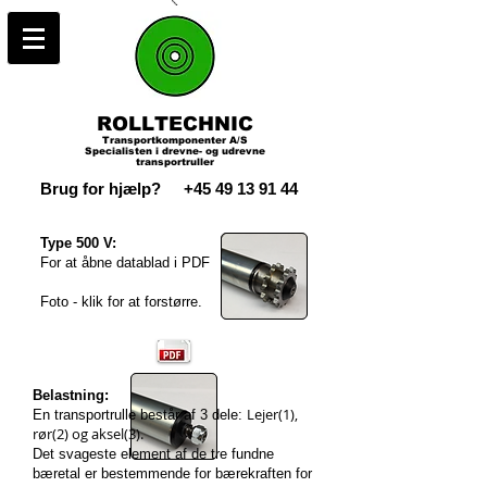
ROLLTECHNIC
Transportkomponenter A/S
Specialisten i drevne- og udrevne
transportruller
Brug for hjælp?
+45 49 13 91 44
Type 500 V:
For at åbne datablad i PDF
Foto - klik for at forstørre.
Belastning:
Lejer(1),
En transportrulle består af 3 dele:
rør(2) og aksel(3).
Det svageste element af de tre fundne
bæretal er bestemmende for bærekraften for