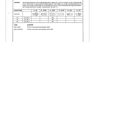
Center afstand mellem rullerne side 1.2:
Beregning af banelængde side 1.3:
Bestillingsvejledning:
Se hvordan vores bestillingsnumre
sammensættes