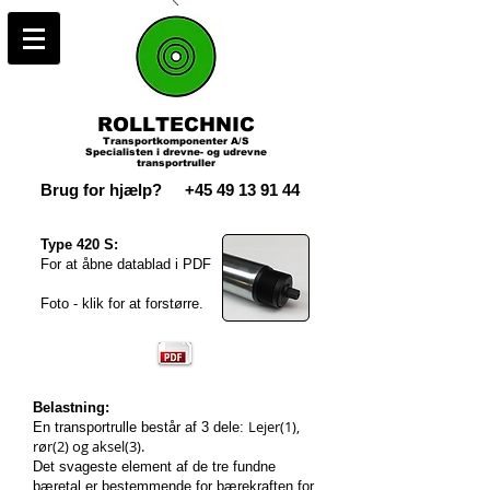
ROLLTECHNIC
Transportkomponenter A/S
Specialisten i drevne- og udrevne
transportruller
Brug for hjælp?
+45 49 13 91 44
Type 420 S:
For at åbne datablad i PDF
Foto - klik for at forstørre.
Belastning:
Lejer(1),
En transportrulle består af 3 dele:
rør(2) og aksel(3).
Det svageste element af de tre fundne
bæretal er bestemmende for bærekraften for